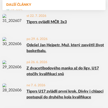
DALŠÍ ČLÁNKY
st 22. 7. 2026
Tigers ovládli MČR 3x3
po 29. 6. 2026
Odešel Jan Hejpetr. Muž, který zasvětil život
basketbalu.
pá 26. 6. 2026
Z dvacetibodového manka až do ligy. U17
otočily kvalifikaci snů
ne 7. 6. 2026
Tigers U17 zvládli první krok. Dívky i chlapci
postupují do druhého kola kvalifikace