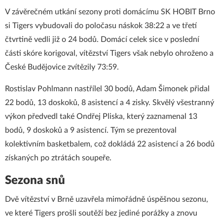
V závěrečném utkání sezony proti domácímu SK HOBIT Brno
si Tigers vybudovali do poločasu náskok 38:22 a ve třetí
čtvrtině vedli již o 24 bodů. Domácí celek sice v poslední
části skóre korigoval, vítězství Tigers však nebylo ohroženo a
České Budějovice zvítězily 73:59.
Rostislav Pohlmann nastřílel 30 bodů, Adam Šimonek přidal
22 bodů, 13 doskoků, 8 asistencí a 4 zisky. Skvělý všestranný
výkon předvedl také Ondřej Pliska, který zaznamenal 13
bodů, 9 doskoků a 9 asistencí. Tým se prezentoval
kolektivním basketbalem, což dokládá 22 asistencí a 26 bodů
získaných po ztrátách soupeře.
Sezona snů
Dvě vítězství v Brně uzavřela mimořádně úspěšnou sezonu,
ve které Tigers prošli soutěží bez jediné porážky a znovu