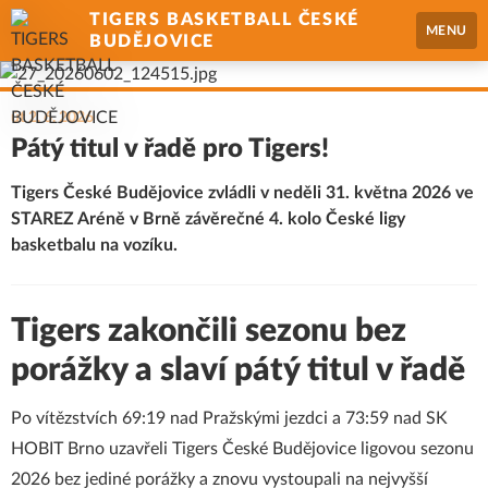
TIGERS BASKETBALL ČESKÉ
MENU
BUDĚJOVICE
út 2. 6. 2026
Pátý titul v řadě pro Tigers!
Tigers České Budějovice zvládli v neděli 31. května 2026 ve
STAREZ Aréně v Brně závěrečné 4. kolo České ligy
basketbalu na vozíku.
Tigers zakončili sezonu bez
porážky a slaví pátý titul v řadě
Po vítězstvích 69:19 nad Pražskými jezdci a 73:59 nad SK
HOBIT Brno uzavřeli Tigers České Budějovice ligovou sezonu
2026 bez jediné porážky a znovu vystoupali na nejvyšší