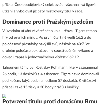
příčku. Českobudějovický celek ovládl všechna svá ligová
utkání a vybojoval již pátý mistrovský titul v řadě.
Dominance proti Pražským jezdcům
V úvodním utkání závěrečného kola určovali Tigers tempo
hry od prvních minut. Po první čtvrtině vedli 16:2 a do
poločasové přestávky navýšili svůj náskok na 40:7. Ve
druhém poločase pokračovali v soustředěném výkonu a
dovedli zápas k jednoznačnému vítězství 69:19.
Tahounem týmu byl Rostislav Pohlmann, který zaznamenal
26 bodů, 13 doskoků a 4 asistence. Tigers navíc dominovali
pod košem, když posbírali celkem 57 doskoků. K vítězství
přispěli také 15 zisky a 30 body hráčů z lavičky.
Potvrzení titulu proti domácímu Brnu