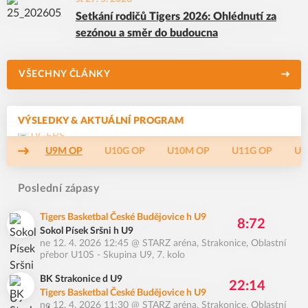
Setkání rodičů Tigers 2026: Ohlédnutí za
sezónou a směr do budoucna
VŠECHNY ČLÁNKY
VÝSLEDKY & AKTUÁLNÍ PROGRAM
U9M OP
U10G OP
U10M OP
U11G OP
U1
Poslední zápasy
Tigers Basketbal České Budějovice h U9
8:72
Sokol Písek Sršni h U9
ne 12. 4. 2026 12:45
@
STARZ aréna, Strakonice
,
Oblastní
přebor U10S - Skupina U9, 7. kolo
BK Strakonice d U9
22:14
Tigers Basketbal České Budějovice h U9
ne 12. 4. 2026 11:30
@
STARZ aréna, Strakonice
,
Oblastní