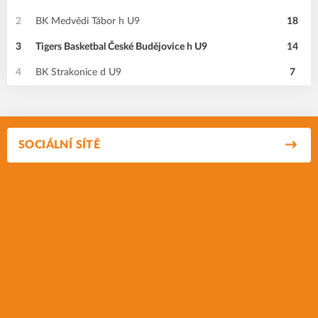
2
BK Medvědi Tábor h U9
18
3
Tigers Basketbal České Budějovice h U9
14
4
BK Strakonice d U9
7
SOCIÁLNÍ SÍTĚ