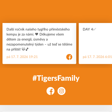
Další ročník našeho tygřího příměstského
DAY 4✅
kempu je za námi. 🧡 Děkujeme všem
dětem za energii, úsměvy a
nezapomenutelný týden – už teď se těšíme
na příště! 🐯🏀
pá 17. 7. 2026 19:21
pá 17. 7. 2026 6:0
#TigersFamily
Facebook
Instagram