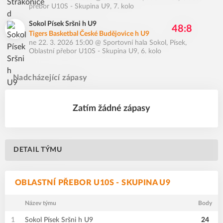
přebor U10S - Skupina U9, 7. kolo
Sokol Písek Sršni h U9
48:8
Tigers Basketbal České Budějovice h U9
ne 22. 3. 2026 15:00
@
Sportovní hala Sokol, Písek
,
Oblastní přebor U10S - Skupina U9, 6. kolo
Nadcházející zápasy
Zatím žádné zápasy
DETAIL TÝMU
OBLASTNÍ PŘEBOR U10S - SKUPINA U9
Název týmu
Body
1
Sokol Písek Sršni h U9
24