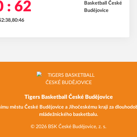
 : 62
52:38,80:46
Tigers Basketball České Budějovice
ímu městu České Budějovice a Jihočeskému kraji za dlouhodo
mládežnického basketbalu.
© 2026 BSK České Budějovice, z. s.