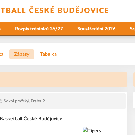
ETBALL ČESKÉ BUDĚJOVICE
a
Rozpis tréninků 26/27
Soustředění 2026
Sr
ka
Zápasy
Tabulka
 Sokol pražský, Praha 2
s Basketball České Budějovice