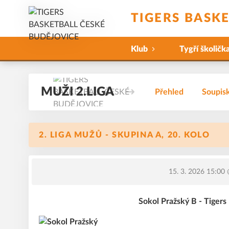
TIGERS BASK
Klub
Tygří školičk
MUŽI 2.LIGA
Přehled
Soupis
2. LIGA MUŽŮ - SKUPINA A, 20. KOLO
15. 3. 2026 15:00
@
Sokol Pražský B - Tiger