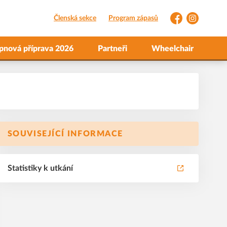
Členská sekce
Program zápasů
Facebook
Instagram
pnová příprava 2026
Partneři
Wheelchair
SOUVISEJÍCÍ INFORMACE
Statistiky k utkání