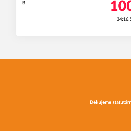
100
34:16,
Děkujeme statutárn