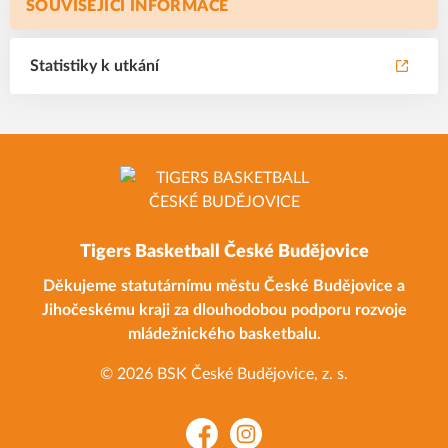
SOUVISEJÍCÍ INFORMACE
Statistiky k utkání
Tigers Basketball České Budějovice
Děkujeme statutárnímu městu České Budějovice a
Jihočeskému kraji za dlouhodobou podporu rozvoje
mládežnického basketbalu.
© 2026 BSK České Budějovice, z. s.
Facebook
Instagram