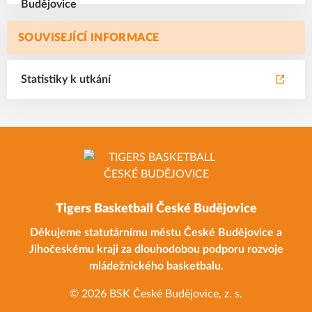
SOUVISEJÍCÍ INFORMACE
Statistiky k utkání
Tigers Basketball České Budějovice
Děkujeme statutárnímu městu České Budějovice a
Jihočeskému kraji za dlouhodobou podporu rozvoje
mládežnického basketbalu.
© 2026 BSK České Budějovice, z. s.