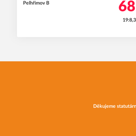
68
19:8,
Děkujeme statutárn