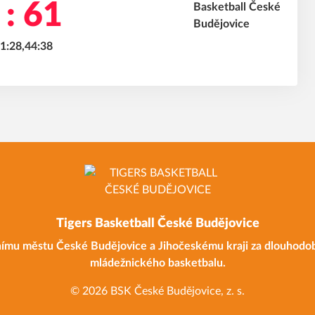
 : 61
31:28,44:38
Tigers Basketball České Budějovice
ímu městu České Budějovice a Jihočeskému kraji za dlouhodo
mládežnického basketbalu.
© 2026 BSK České Budějovice, z. s.