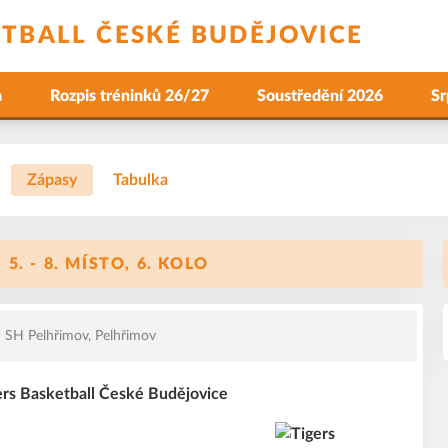
ETBALL ČESKÉ BUDĚJOVICE
a
Rozpis tréninků 26/27
Soustředění 2026
Sr
Zápasy
Tabulka
. - 8. MÍSTO, 6. KOLO
SH Pelhřimov, Pelhřimov
ers Basketball České Budějovice