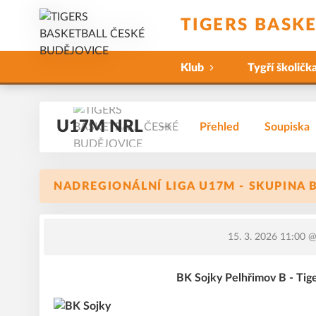
TIGERS BASK
Klub
Tygří školičk
U17M NRL
Přehled
Soupiska
NADREGIONÁLNÍ LIGA U17M - SKUPINA B 5
15. 3. 2026 11:00
@ 
BK Sojky Pelhřimov B - Tig