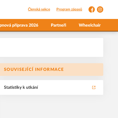
Členská sekce
Program zápasů
Facebook
Instagram
pnová příprava 2026
Partneři
Wheelchair
SOUVISEJÍCÍ INFORMACE
Statistiky k utkání