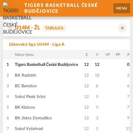
TIGERS BASKETBALL ČESKÉ
MENU
BUDĚJOVICE
U14M - ŽL
TABULKA
žákovská liga U14M - Liga A
Název týmu
Z
V
VP
PP
P
1
Tigers Basketball České Budějovice
12
12
0
2
BA Radotín
12
10
2
3
BC Benešov
12
6
6
4
Sokol Písek Sršni
12
5
7
5
BK Klatovy
12
5
7
6
BK Jiskra Domažlice
12
3
9
7
Sokol Vyšehrad
12
1
11