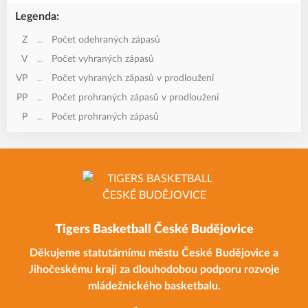
Legenda:
Z
...
Počet odehraných zápasů
V
...
Počet vyhraných zápasů
VP
...
Počet vyhraných zápasů v prodloužení
PP
...
Počet prohraných zápasů v prodloužení
P
...
Počet prohraných zápasů
Tigers Basketball České Budějovice
Děkujeme statutárnímu městu České Budějovice a
Jihočeskému kraji za dlouhodobou podporu rozvoje
mládežnického basketbalu.