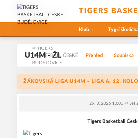
TIGERS BASK
Klub
Tygří školičk
U14M - ŽL
Přehled
Soupiska
ŽÁKOVSKÁ LIGA U14M - LIGA A, 12. KOL
29. 3. 2026 10:00
@ SH Z
Tigers Basketball Čes