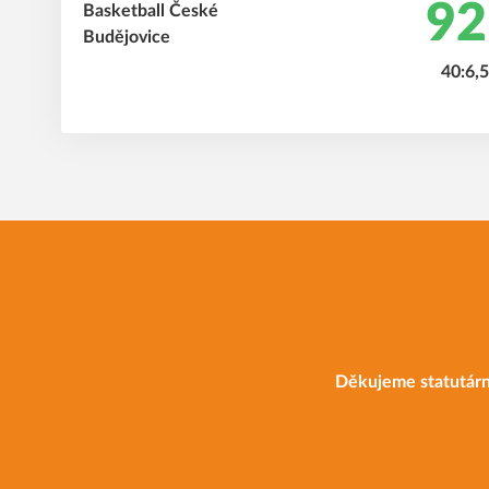
92
40:6,
Děkujeme statutárn