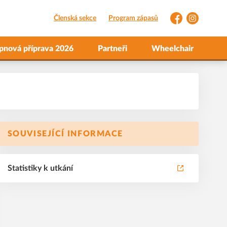
Členská sekce
Program zápasů
Facebook
Instagram
pnová příprava 2026
Partneři
Wheelchair
SOUVISEJÍCÍ INFORMACE
Statistiky k utkání