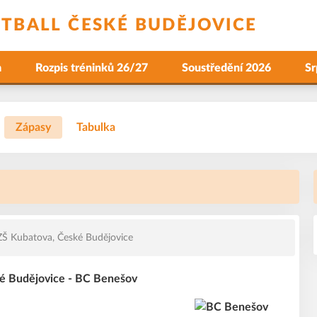
ETBALL ČESKÉ BUDĚJOVICE
a
Rozpis tréninků 26/27
Soustředění 2026
Sr
Zápasy
Tabulka
O
Š Kubatova, České Budějovice
ké Budějovice - BC Benešov