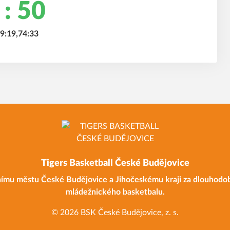
 : 50
59:19,74:33
Tigers Basketball České Budějovice
ímu městu České Budějovice a Jihočeskému kraji za dlouhodo
mládežnického basketbalu.
© 2026 BSK České Budějovice, z. s.