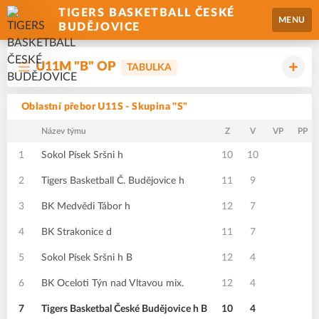
TIGERS BASKETBALL ČESKÉ
MENU
BUDĚJOVICE
U11M "B" OP
TABULKA
Oblastní přebor U11S - Skupina "S"
Název týmu
Z
V
VP
PP
1
Sokol Písek Sršni h
10
10
2
Tigers Basketball Č. Budějovice h
11
9
3
BK Medvědi Tábor h
12
7
4
BK Strakonice d
11
7
5
Sokol Písek Sršni h B
12
4
6
BK Oceloti Týn nad Vltavou mix.
12
4
7
Tigers Basketbal České Budějovice h B
10
4