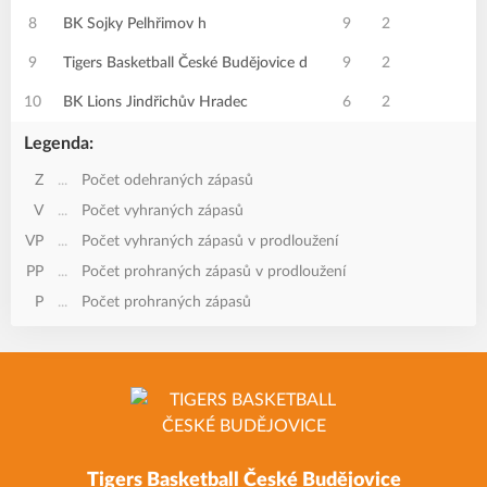
8
BK Sojky Pelhřimov h
9
2
9
Tigers Basketball České Budějovice d
9
2
10
BK Lions Jindřichův Hradec
6
2
Legenda:
Z
...
Počet odehraných zápasů
V
...
Počet vyhraných zápasů
VP
...
Počet vyhraných zápasů v prodloužení
PP
...
Počet prohraných zápasů v prodloužení
P
...
Počet prohraných zápasů
Tigers Basketball České Budějovice