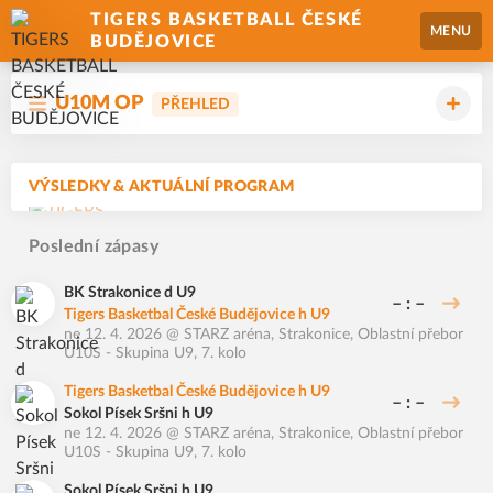
TIGERS BASKETBALL ČESKÉ
MENU
BUDĚJOVICE
U10M OP
PŘEHLED
VÝSLEDKY & AKTUÁLNÍ PROGRAM
Poslední zápasy
BK Strakonice d U9
– : –
Tigers Basketbal České Budějovice h U9
ne 12. 4. 2026
@
STARZ aréna, Strakonice
,
Oblastní přebor
U10S - Skupina U9, 7. kolo
Tigers Basketbal České Budějovice h U9
– : –
Sokol Písek Sršni h U9
ne 12. 4. 2026
@
STARZ aréna, Strakonice
,
Oblastní přebor
U10S - Skupina U9, 7. kolo
Sokol Písek Sršni h U9