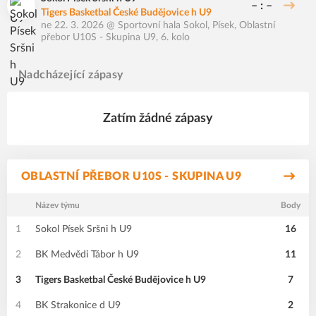
– : –
Tigers Basketbal České Budějovice h U9
ne 22. 3. 2026
@
Sportovní hala Sokol, Písek
,
Oblastní
přebor U10S - Skupina U9, 6. kolo
Nadcházející zápasy
Zatím žádné zápasy
OBLASTNÍ PŘEBOR U10S - SKUPINA U9
Název týmu
Body
1
Sokol Písek Sršni h U9
16
2
BK Medvědi Tábor h U9
11
3
Tigers Basketbal České Budějovice h U9
7
4
BK Strakonice d U9
2