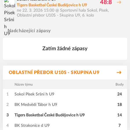
48:8
Tigers Basketbal České Budějovice h U9
ne 22. 3. 2026 15:00
@
Sportovní hala Sokol, Písek
,
Oblastní přebor U10S - Skupina U9, 6. kolo
Nadcházející zápasy
Zatím žádné zápasy
OBLASTNÍ PŘEBOR U10S - SKUPINA U9
Název týmu
Body
1
Sokol Písek Sršni h U9
24
2
BK Medvědi Tábor h U9
18
3
Tigers Basketbal České Budějovice h U9
14
4
BK Strakonice d U9
7