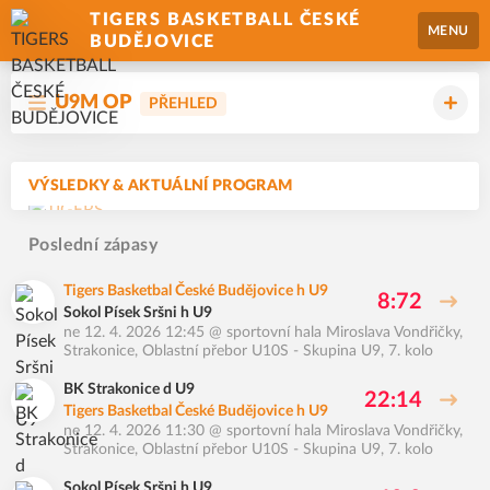
TIGERS BASKETBALL ČESKÉ
MENU
BUDĚJOVICE
U9M OP
PŘEHLED
VÝSLEDKY & AKTUÁLNÍ PROGRAM
Poslední zápasy
Tigers Basketbal České Budějovice h U9
8:72
Sokol Písek Sršni h U9
ne 12. 4. 2026 12:45
@
sportovní hala Miroslava Vondřičky,
Strakonice
,
Oblastní přebor U10S - Skupina U9, 7. kolo
BK Strakonice d U9
22:14
Tigers Basketbal České Budějovice h U9
ne 12. 4. 2026 11:30
@
sportovní hala Miroslava Vondřičky,
Strakonice
,
Oblastní přebor U10S - Skupina U9, 7. kolo
Sokol Písek Sršni h U9