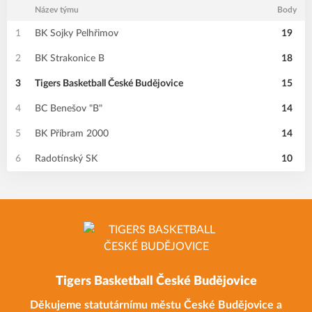
Název týmu
Body
1
BK Sojky Pelhřimov
19
2
BK Strakonice B
18
3
Tigers Basketball České Budějovice
15
4
BC Benešov "B"
14
5
BK Příbram 2000
14
6
Radotínský SK
10
Tigers Basketball České Budějovice
Děkujeme statutárnímu městu České Budějovice a