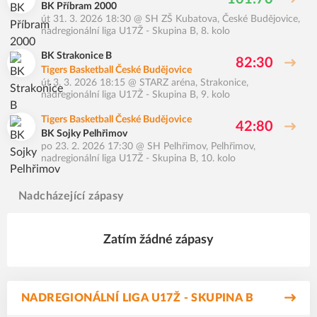
BK Příbram 2000
út 31. 3. 2026 18:30
@
SH ZŠ Kubatova, České Budějovice
,
nadregionální liga U17Ž - Skupina B, 8. kolo
BK Strakonice B
82:30
Tigers Basketball České Budějovice
út 3. 3. 2026 18:15
@
STARZ aréna, Strakonice
,
nadregionální liga U17Ž - Skupina B, 9. kolo
Tigers Basketball České Budějovice
42:80
BK Sojky Pelhřimov
po 23. 2. 2026 17:30
@
SH Pelhřimov, Pelhřimov
,
nadregionální liga U17Ž - Skupina B, 10. kolo
Nadcházející zápasy
Zatím žádné zápasy
NADREGIONÁLNÍ LIGA U17Ž - SKUPINA B