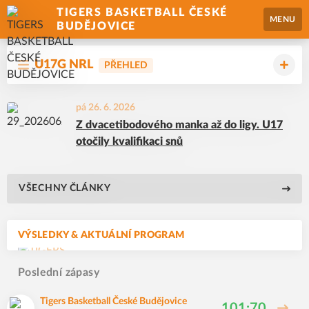
TIGERS BASKETBALL ČESKÉ
MENU
BUDĚJOVICE
U17G NRL
PŘEHLED
pá 26. 6. 2026
Z dvacetibodového manka až do ligy. U17
otočily kvalifikaci snů
VŠECHNY ČLÁNKY
VÝSLEDKY & AKTUÁLNÍ PROGRAM
Poslední zápasy
Tigers Basketball České Budějovice
101:70